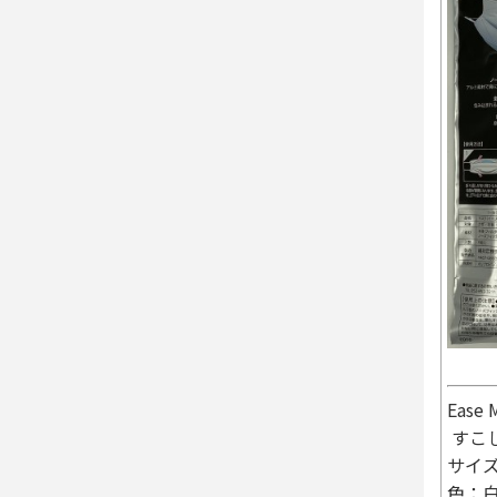
Ease
すこ
サイズ
色：