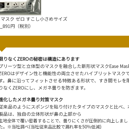
マスク ゼロ すこし小さめサイズ
_891円（税別）
限りなくZEROの秘密は構造にあります
プリーツ型と立体型のマスクを融合した新形状マスクEase Mas
ZEROはデザイン性と機能性の両立させたハイブリットマスク
す。鼻に沿ってフィットさせる特徴ある形状で、すき間モレを
りなくZEROにし、メガネ曇りを防ぎます。
進化したメガネ曇り対策マスク
従来品のようにスポンジを貼り付けたタイプのマスクと比べ、
製品は、独自の立体形状が鼻の上部から
生地全体で覆い密着することで、曇りにくさが圧倒的に向上しまし
た。※当社調べ(当社従来品比較で漏れ率を50％低減)