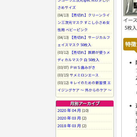
ンコーワ三次元spec N95 少し小
さめサイズ
(04/13)
【売切れ】クリーンライ
イース
ン三次元マスク すこし小さめ女
5枚入
性用 ベビーピンク
(04/13)
【売切れ】サージカルフ
特徴
ェイスマスク 50枚入
(03/12)
【売切れ】医師が使うメ
ディカルマスク 白 50枚入
(03/07)
ＰＷＳ歯みがき
(03/15)
サメミロンエース
(03/12)
キレイのための新習慣 エ
イジングケア 〜 外からのケア 〜
月別アーカイブ
2020 年 04 月
(10)
2020 年 03 月
(2)
2018 年 03 月
(2)