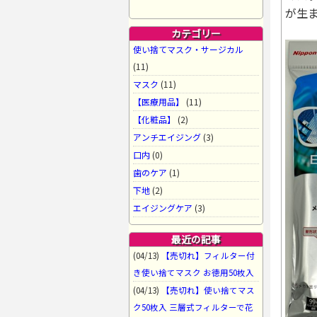
が生
カテゴリー
使い捨てマスク・サージカル
(11)
マスク
(11)
【医療用品】
(11)
【化粧品】
(2)
アンチエイジング
(3)
口内
(0)
歯のケア
(1)
下地
(2)
エイジングケア
(3)
最近の記事
(04/13)
【売切れ】フィルター付
き使い捨てマスク お徳用50枚入
(04/13)
【売切れ】使い捨てマス
ク50枚入 三層式フィルターで花