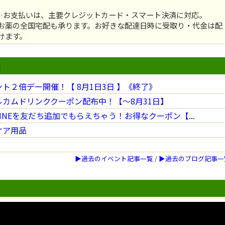
…お支払いは、主要クレジットカード・スマート決済に対応。
お薬の全国宅配も承ります。お好きな配達日時に受取り・代金は配
けます。
報
ト２倍デー開催！【 8月1日3日 】《終了》
カムドリンククーポン配布中！【〜8月31日】
INEを友だち追加でもらえちゃう！お得なクーポン【...
ケア用品
▶過去のイベント記事一覧
/
▶過去のブログ記事一