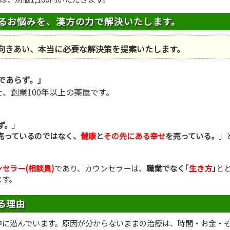
るお悩みを、漢方の力で解決いたします。
向きあい、本当に必要な解決策を提案いたします。
であらず。｣
、創業100年以上の薬屋です。
、
ず。
｣
売っているのではなく、
健康
と
その先にある幸せ
を売っている。
」
セラー(相談員)
であり、カウンセラーは、
職業でなく｢
生き方
｣
と
ます。
る理由
中に潜んでいます。原因が分からないままの治療は、時間・お金・