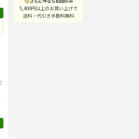
さらに今なら初回のみ
5,400円以上
のお買い上げで
送料・代引き手数料無料
と
と
そ