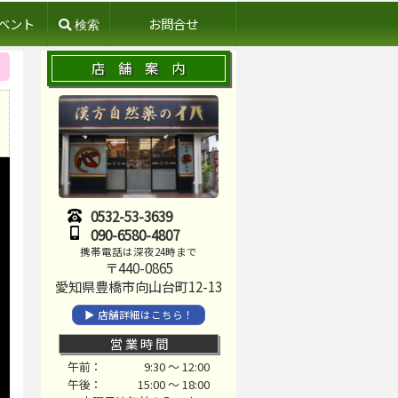
ベント
お問合せ
店 舗 案 内
0532-53-3639
090-6580-4807
携帯電話は深夜24時まで
〒440-0865
愛知県豊橋市向山台町12-13
▶ 店舗詳細はこちら！
営 業 時 間
午前：
9:30 ～ 12:00
午後：
15:00 ～ 18:00