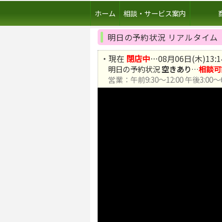
ホーム
相談・サービス案内
明日の予約状況 リアルタイム
・現在
閉店中
…
08
月
06
日(
木
)
13
:
1
明日の予約状況
空きあり
…
相談可
営業：午前9:30〜12:00 午後3:00〜6