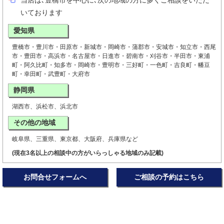
当店は､豊橋市を中心に､次の地域の方に多くご相談をいただ
いております
愛知県
豊橋市・豊川市・田原市・新城市・岡崎市・蒲郡市・安城市・知立市・西尾
市・豊田市・高浜市・名古屋市・日進市・碧南市・刈谷市・半田市・東浦
町・阿久比町・知多市・岡崎市・豊明市・三好町・一色町・吉良町・幡豆
町・幸田町・武豊町・大府市
静岡県
湖西市、浜松市、浜北市
その他の地域
岐阜県、三重県、東京都、大阪府、兵庫県など
(現在3名以上の相談中の方がいらっしゃる地域のみ記載)
お問合せフォームへ
ご相談の予約はこちら