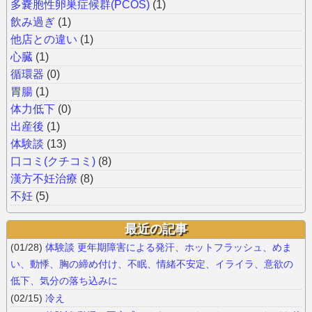
多嚢胞性卵巣症候群(PCOS)
(1)
飲み過ぎ
(1)
他店との違い
(1)
心臓
(1)
循環器
(0)
胃腸
(1)
体力低下
(0)
出産後
(1)
体験談
(13)
口コミ(クチコミ)
(8)
漢方不妊治療
(8)
不妊
(5)
最近の記事
(01/28)
体験談 更年期障害による発汗、ホットフラッシュ、めま
い、動悸、胸の締め付け、不眠、情緒不安定、イライラ、意欲の
低下、気分の落ち込みに
(02/15)
冷え