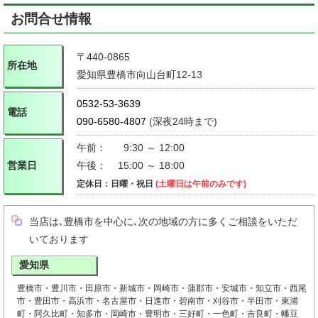
お問合せ情報
〒440-0865
所在地
愛知県豊橋市向山台町12-13
0532-53-3639
電話
090-6580-4807
(深夜24時まで)
午前：
9:30 ～ 12:00
営業日
午後：
15:00 ～ 18:00
定休日：日曜・祝日
(土曜日は午前のみです)
当店は､豊橋市を中心に､次の地域の方に多くご相談をいただ
いております
愛知県
豊橋市・豊川市・田原市・新城市・岡崎市・蒲郡市・安城市・知立市・西尾
市・豊田市・高浜市・名古屋市・日進市・碧南市・刈谷市・半田市・東浦
町・阿久比町・知多市・岡崎市・豊明市・三好町・一色町・吉良町・幡豆