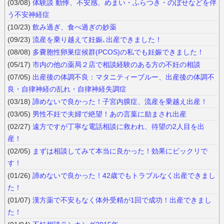
(03/08)
体験談 動悸、不安感、めまい・ふらつき・のぼせなどを伴
う不安神経症
(10/23)
飲み過ぎ、食べ過ぎの妙薬
(09/23)
流産を乗り越えて妊娠､出産できました！
(08/08)
多嚢胞性卵巣症候群(PCOS)の私でも妊娠できました！
(05/17)
市内の他の薬局２店で相談経験のある方の不妊の相談
(07/05)
出産後の体調不良：マタニティーブルー、出産後の体調不
良・自律神経の乱れ・自律神経失調症
(03/18)
諦めないで良かった！子宮内膜症、流産を乗越え出産！
(03/05)
男性不妊で夫婦で絶望！あの言葉に励まされ出産
(02/27)
遠方ですが丁寧な電話相談に救われ、待望の2人目を出
産！
(02/05)
まずは相談してみて本当に良かった！効果にビックリで
す！
(01/26)
諦めないで良かった！42歳でもトラブルなく出産できまし
た！
(01/07)
漢方薬で不安もなく体外受精が1回で成功！出産できまし
た！