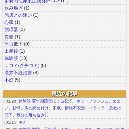
多嚢胞性卵巣症候群(PCOS)
(1)
飲み過ぎ
(1)
他店との違い
(1)
心臓
(1)
循環器
(0)
胃腸
(1)
体力低下
(0)
出産後
(1)
体験談
(13)
口コミ(クチコミ)
(8)
漢方不妊治療
(8)
不妊
(5)
最近の記事
(01/28)
体験談 更年期障害による発汗、ホットフラッシュ、めま
い、動悸、胸の締め付け、不眠、情緒不安定、イライラ、意欲の
低下、気分の落ち込みに
(02/15)
冷え