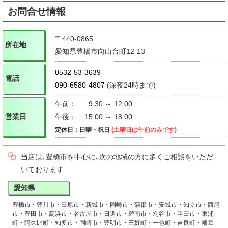
お問合せ情報
〒440-0865
所在地
愛知県豊橋市向山台町12-13
0532-53-3639
電話
090-6580-4807
(深夜24時まで)
午前：
9:30 ～ 12:00
営業日
午後：
15:00 ～ 18:00
定休日：日曜・祝日
(土曜日は午前のみです)
当店は､豊橋市を中心に､次の地域の方に多くご相談をいただ
いております
愛知県
豊橋市・豊川市・田原市・新城市・岡崎市・蒲郡市・安城市・知立市・西尾
市・豊田市・高浜市・名古屋市・日進市・碧南市・刈谷市・半田市・東浦
町・阿久比町・知多市・岡崎市・豊明市・三好町・一色町・吉良町・幡豆