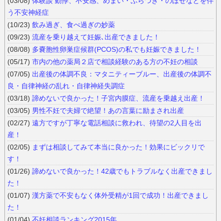
(03/08)
体験談 動悸、不安感、めまい・ふらつき・のぼせなどを伴
う不安神経症
(10/23)
飲み過ぎ、食べ過ぎの妙薬
(09/23)
流産を乗り越えて妊娠､出産できました！
(08/08)
多嚢胞性卵巣症候群(PCOS)の私でも妊娠できました！
(05/17)
市内の他の薬局２店で相談経験のある方の不妊の相談
(07/05)
出産後の体調不良：マタニティーブルー、出産後の体調不
良・自律神経の乱れ・自律神経失調症
(03/18)
諦めないで良かった！子宮内膜症、流産を乗越え出産！
(03/05)
男性不妊で夫婦で絶望！あの言葉に励まされ出産
(02/27)
遠方ですが丁寧な電話相談に救われ、待望の2人目を出
産！
(02/05)
まずは相談してみて本当に良かった！効果にビックリで
す！
(01/26)
諦めないで良かった！42歳でもトラブルなく出産できまし
た！
(01/07)
漢方薬で不安もなく体外受精が1回で成功！出産できまし
た！
(01/04)
不妊相談ランキング2015年